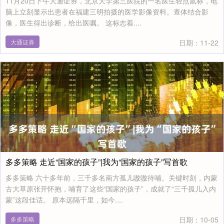
11月20日下午大通证券，北京大学第三医院的一名医生轻点鼠标，电
脑上立刻显示出患者在福建三明拍摄的医学影像资料。查体结合影
像，医生得出诊断，给出医嘱。 这标志着....
大通证券
日期：11-22
多多策略 走近“国家的孩子”|我为“国家的孩子”写首歌
多多策略 六十多年前，三千多名南方孤儿嗷嗷待哺。关键时刻，内蒙
古大草原张开怀抱，哺育了这些“国家的孩子”，成就了“三千孤儿入内
蒙”这段佳话。 原本远隔千里，如今....
多多策略
日期：10-05