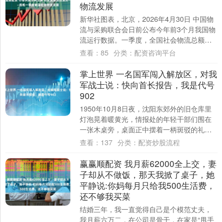
物流发展
新华社图表，北京，2026年4月30日 中国物
流与采购联合会日前公布今年前3个月我国物
流运行数据。一季度，全国社会物流总额
96.4万亿元，按可比价格计算，同比增....
查看：
85
分类：
配资咨询平台
掌上世界 一名国军闯入解放区，对我
军战士说：快向首长报告，我是代号
902
1950年10月8日夜，沈阳东郊外的旧仓库里
灯泡晃着暖黄光，情报处的年轻干部们围在
一张木桌旁，桌面正中摆着一柄斑驳的礼
剑。桌角有人低声嘀咕：“听说这剑的主人当
查看：
137
分类：
配资炒股流程
年....
赢赢顺配资 我月薪62000全上交，妻
子却从不做饭，那天我掀了桌子，她
平静说:你妈每月只给我500生活费，
还不够我买菜
结婚三年，我一直觉得自己是个模范丈夫，
我月薪六万二，在公司是骨干，在家是“甩手