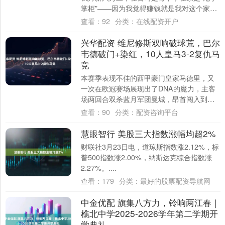
掌柜”——因为我觉得赚钱就是我对这个家最
大的贡献， 每个月工资卡一到手，我二话
查看：
92
分类：
在线配资开户
不....
兴华配资 维尼修斯双响破球荒，巴尔
韦德破门+染红，10人皇马3-2复仇马
竞
本赛季表现不佳的西甲豪门皇家马德里，又
一次在欧冠赛场展现出了DNA的魔力，主客
场两回合双杀蓝月军团曼城，昂首闯入到了
八强，稍作休整之后，皇马在西甲第29轮联
查看：
90
分类：
配资咨询平台
赛，....
慧眼智行 美股三大指数涨幅均超2%
财联社3月23日电，道琼斯指数涨2.12%，标
普500指数涨2.00%，纳斯达克综合指数涨
2.27%。....
查看：
179
分类：
最好的股票配资导航网
中金优配 旗集八方力，铃响两江春｜
樵北中学2025-2026学年第二学期开
学典礼