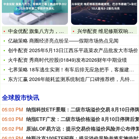
中金优配 旗集八方力，铃响两江春｜樵北中学2025-2026
兴华配资 维尼修斯双响破球荒，巴尔韦德破门+染红，10人皇马
亿融策略 商圈经济亮点纷呈——假期市场热点见闻
创牛配资 2025年5月13日江西乐平蔬菜农产品批发大市场价
火牛配资 秀商时代控股(01849)发布2026财年中期业绩
七界策略 18车逃生实测！有车后排无应急把手，客服建议“爬后
东方汇赢 2026年能耗监测系统制造厂口碑推荐榜，凡特实业凭
全球股市快讯
05:03 PM
05:03 PM
05:02 PM
05:02 PM
纳斯达