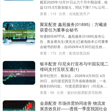
截至2025年12月31日止六个月中期业绩，收
益1215.5万新加坡元，同比下降7.1%;公司拥
有人应占亏损15....
查看：
115
分类：
在线配资开户
聚富配资 鑫苑服务(01895)：方曦凌
获委任为董事会秘书
智通财经APP讯，鑫苑服务(01895)发布公
告，黄金甫先生(黄先生)已被免除本公司董事
会秘书的职务，自2026年4月30日起生效。
方曦凌先生(方先生)已获委任....
查看：
172
分类：
配资炒股流程
银丰配资 印尼央行宣布与中国实现二
维码支付互联互通(1)
新华社照片，雅加达，2026年4月30日 4月
30日，在印度尼西亚万丹省南唐格朗，一名
顾客扫码付款。 印度尼西亚银行（印尼央
行）4月30日宣布，印尼二维码标准支....
查看：
95
分类：
最好的股票配资导航网
金鼎配资 市场供需协同改善 物流发
展质效良好——透视一季度我国社会