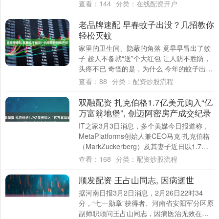
晰的行动指南。 在惠州，我们看到教育与城
查看：
144
分类：
在线配资开户
市发....
老品牌速配 早春蚊子出没？几招教你
轻松灭蚊
家里的卫生间、隐蔽的角落 竟早早冒出了蚊
子 趁人不备就“送”个大红包 让人防不胜防，
头疼不已 奇怪的是，为什么 今年的蚊子出现
得这么早？ 面对这些“不速之客” ....
查看：
88
分类：
配资炒股流程
双融配资 扎克伯格1.7亿美元购入“亿
万富翁地堡”, 创迈阿密房产成交纪录
IT之家3月3日消息，多个美媒今日报道称，
MetaPlatforms创始人兼CEO马克·扎克伯格
（MarkZuckerberg）及其妻子近日以1.7亿
美元的价格....
查看：
168
分类：
配资炒股流程
顺发配资 王占山同志, 因病逝世
据河南日报3月2日消息，2月26日22时34
分，“七一勋章”获得者、河南省安阳军分区原
副师职顾问王占山同志，因病医治无效在安