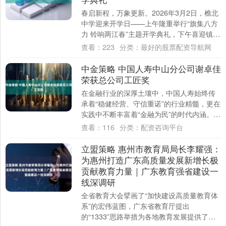
春启新程，万象更新。2026年3月2日，樵北
中学迎来开学日——上午隆重举行“旗集八方
力 铃响两江春”主题开学典礼，下午喜迎镇领
导莅临视察指导，校园文化灵石同步亮....
查看：
223
分类：
最好的股票配资导航网
中金策略 中国人寿中山分公司谢卓佳
荣获总公司工匠奖
在金融行业的深厚土壤中，中国人寿始终传
承着“稳健经营、守信重诺”的行业精髓，更在
实践中不断丰富着“金融为民”的时代内涵。在
中山这片热土上，就有这样一位践行者
查看：
116
分类：
配资咨询平台
——....
立盟策略 惠州市教育局局长李耀强：
为惠州打造广东高质量发展新增长极
贡献教育力量｜广东教育强省建设一
线深调研
全省教育大会擘画了“加快建设高质量教育体
系”的宏伟蓝图，广东省教育厅提出
的“1333”思路举措为各地教育发展提供了清