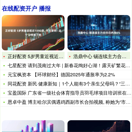
在线配资开户 播报
正好配资 5岁男童近视近1000度, 不可逆转! 这个习惯害
浩鼎中心 锡连续主力合约日内涨6%
七星配资 请到茂南过大年 | 新春花绚好心湖！露天矿繁花似锦
元宝枫资本 【环球财经】德国2025年通胀率为2.2%
同花配资 新民·健康新知｜1个人能有3个亲生父母吗？“三亲婴
宝盈国际 广东省一级社会体育指导员羽毛球项目培训班在佛山成功
恩卓中盈 博主哈尔滨偶遇鸡西副市长合拍视频, 称她为“市长”