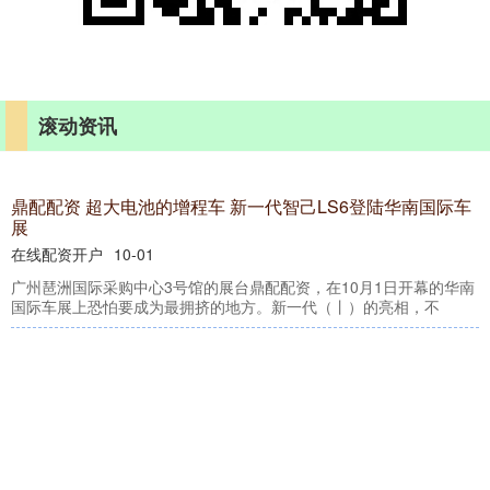
滚动资讯
鼎配配资 超大电池的增程车 新一代智己LS6登陆华南国际车
展
在线配资开户
10-01
广州琶洲国际采购中心3号馆的展台鼎配配资，在10月1日开幕的华南
国际车展上恐怕要成为最拥挤的地方。新一代（丨）的亮相，不
大通证券 医保影像云跨省调阅启动 医学影像开始实现全
国“漫游”
在线配资开户
11-22
11月20日下午大通证券，北京大学第三医院的一名医生轻点鼠标，电
脑上立刻显示出患者在福建三明拍摄的医学影像资料。查体结合