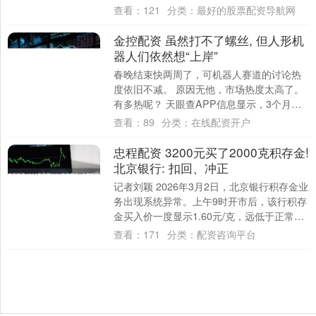
阳逝世，享年97岁。 3月2日上午8....
查看：
121
分类：
最好的股票配资导航网
金控配资 虽然打不了螺丝, 但人形机
器人们依然想“上岸”
春晚结束快两周了，可机器人赛道的讨论热
度依旧不减。 原因无他，市场热度太高了。
有多热呢？ 天眼查APP信息显示，3个月内
成立的机器人相关企业超过64000家。....
查看：
89
分类：
在线配资开户
忠程配资 3200元买了2000克积存金!
北京银行: 扣回、冲正
记者刘颖 2026年3月2日，北京银行积存金业
务出现系统异常。上午9时开市后，该行积存
金买入价一度显示1.60元/克，远低于正常金
价，卖出价维持在正常水平——1....
查看：
171
分类：
配资咨询平台