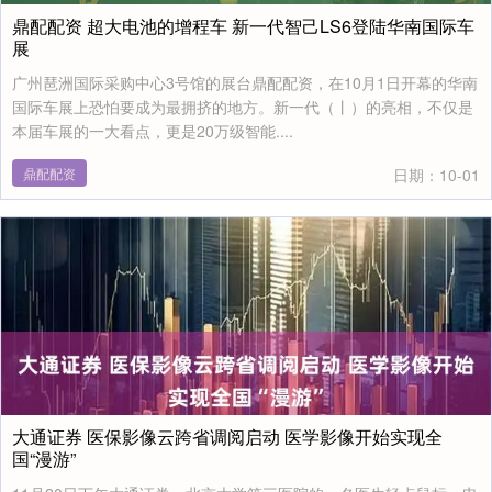
鼎配配资 超大电池的增程车 新一代智己LS6登陆华南国际车
展
广州琶洲国际采购中心3号馆的展台鼎配配资，在10月1日开幕的华南
国际车展上恐怕要成为最拥挤的地方。新一代（丨）的亮相，不仅是
本届车展的一大看点，更是20万级智能....
鼎配配资
日期：10-01
大通证券 医保影像云跨省调阅启动 医学影像开始实现全
国“漫游”