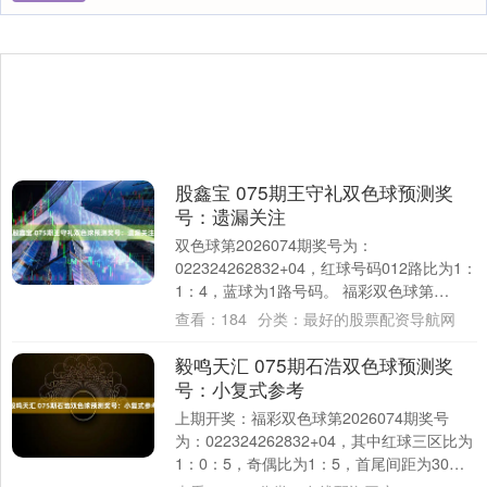
股鑫宝 075期王守礼双色球预测奖
号：遗漏关注
双色球第2026074期奖号为：
022324262832+04，红球号码012路比为1：
1：4，蓝球为1路号码。 福彩双色球第
2026075期历史同期王守礼01....
查看：
184
分类：
最好的股票配资导航网
毅鸣天汇 075期石浩双色球预测奖
号：小复式参考
上期开奖：福彩双色球第2026074期奖号
为：022324262832+04，其中红球三区比为
1：0：5，奇偶比为1：5，首尾间距为30，
大小比为5：1。 福彩....