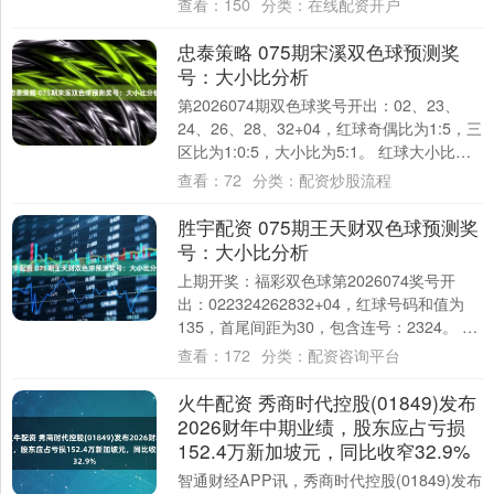
查看：
150
分类：
在线配资开户
忠泰策略 075期宋溪双色球预测奖
号：大小比分析
第2026074期双色球奖号开出：02、23、
24、26、28、32+04，红球奇偶比为1:5，三
区比为1:0:5，大小比为5:1。 红球大小比推
荐：最近3期红....
查看：
72
分类：
配资炒股流程
胜宇配资 075期王天财双色球预测奖
号：大小比分析
上期开奖：福彩双色球第2026074奖号开
出：022324262832+04，红球号码和值为
135，首尾间距为30，包含连号：2324。 福
彩双色球第20260....
查看：
172
分类：
配资咨询平台
火牛配资 秀商时代控股(01849)发布
2026财年中期业绩，股东应占亏损
152.4万新加坡元，同比收窄32.9%
智通财经APP讯，秀商时代控股(01849)发布